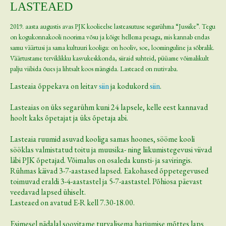
LASTEAED
2019. aasta augustis avas PJK koolieelse lasteasutuse segarühma “Jussike”. Tegu
on kogukonnakooli noorima võsu ja kõige hellema pesaga, mis kannab endas
samu väärtusi ja sama kultuuri kooliga: on hooliv, soe, loominguline ja sõbralik.
Väärtustame terviklikku kasvukeskkonda, siiraid suhteid, püüame võimalikult
palju viibida õues ja lihtsalt koos mängida. Lasteaed on nutivaba.
Lasteaia õppekava on leitav
siin
ja kodukord
siin
.
Lasteaias on üks segarühm kuni 24 lapsele, kelle eest kannavad
hoolt kaks õpetajat ja üks õpetaja abi.
Lasteaia ruumid asuvad kooliga samas hoones, sööme kooli
sööklas valmistatud toitu ja muusika- ning liikumistegevusi viivad
läbi PJK õpetajad. Võimalus on osaleda kunsti- ja saviringis.
Rühmas käivad 3-7-aastased lapsed. Eakohased õppetegevused
toimuvad eraldi 3-4-aastastel ja 5-7-aastastel. Põhiosa päevast
veedavad lapsed ühiselt.
Lasteaed on avatud E-R kell 7.30-18.00.
Esimesel nädalal soovitame turvalisema harjumise mõttes laps