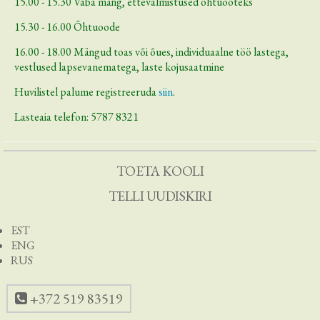
15.00 - 15.30 Vaba mäng, ettevalmistused õhtuooteks
15.30 - 16.00 Õhtuoode
16.00 - 18.00 Mängud toas või õues, individuaalne töö lastega,
vestlused lapsevanematega, laste kojusaatmine
Huvilistel palume registreeruda
siin
.
Lasteaia telefon: 5787 8321
TOETA KOOLI
TELLI UUDISKIRI
EST
ENG
RUS
+372 519 83519