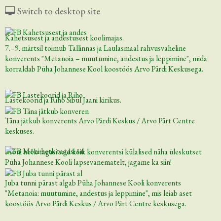
Switch to desktop site
Kahetsusest ja andestusest koolimajas.
7.–9. märtsil toimub Tallinnas ja Laulasmaal rahvusvaheline
konverents "Metanoia – muutumine, andestus ja leppimine", mida
korraldab Püha Johannese Kool koostöös Arvo Pärdi Keskusega.
Lastekoorid ja Riho Sibul Jaani kirikus.
Täna jätkub konverents Arvo Pärdi Keskus / Arvo Pärt Centre
keskuses.
Mõni hetk tagasi said kõik konverentsi külalised näha üleskutset
Püha Johannese Kooli lapsevanematelt, jagame ka siin!
Juba tunni pärast algab Püha Johannese Kooli konverents
"Metanoia: muutumine, andestus ja leppimine", mis leiab aset
koostöös Arvo Pärdi Keskus / Arvo Pärt Centre keskusega.