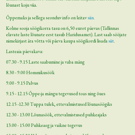
lõunast koju viia.
Õppemaks ja sellega seonduv info on leitav
siin.
Kolme sooja söögikorra tasu on 6,50 eurot päevas (Tallinnas
elavate laste lõunate eest tasub Haridusamet). Last saab sööjate
nimekirjast ära võtta või päeva kaupa söögikordi lisada
siit
.
Lasteaia päevakava:
07.30 - 9.15 Laste saabumine ja vaba mäng
8.30 - 9.00 Hommikusöök
9.00 - 9.15 Palvus
9.15 - 12.15 Õppe-ja mängu tegevused toas ning õues
12.15 -12.30 Tuppa tulek, ettevalmistused lõunasöögiks
12.30 - 13.00 Lõunasöök, ettevalmistused puhkeajaks
13.00 - 15.00 Puhkeaeg ja vaikne tegevus